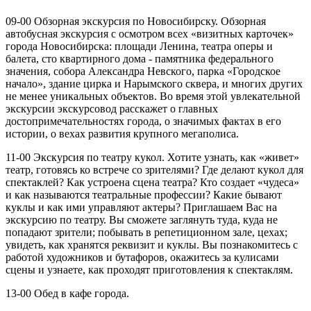
09-00 Обзорная экскурсия по Новосибирску. Обзорная
автобусная экскурсия с осмотром всех «визитных карточек»
города Новосибирска: площади Ленина, театра оперы и
балета, сто квартирного дома - памятника федерального
значения, собора Александра Невского, парка «Городское
начало», здание цирка и Нарымского сквера, и многих других
не менее уникальных объектов. Во время этой увлекательной
экскурсии экскурсовод расскажет о главных
достопримечательностях города, о значимых фактах в его
истории, о вехах развития крупного мегаполиса.
11-00 Экскурсия по театру кукол. Хотите узнать, как «живет»
театр, готовясь ко встрече со зрителями? Где делают кукол для
спектаклей? Как устроена сцена театра? Кто создает «чудеса»
и как называются театральные профессии? Какие бывают
куклы и как ими управляют актеры? Приглашаем Вас на
экскурсию по театру. Вы сможете заглянуть туда, куда не
попадают зрители; побывать в репетиционном зале, цехах;
увидеть, как хранятся реквизит и куклы. Вы познакомитесь с
работой художников и бутафоров, окажитесь за кулисами
сцены и узнаете, как проходят приготовления к спектаклям.
13-00 Обед в кафе города.