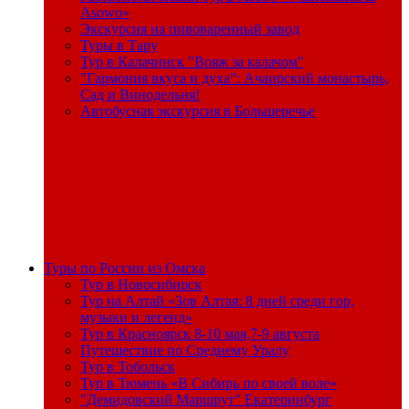
Asowo»
Экскурсия на пивоваренный завод
Туры в Тару
Тур в Калачинск "Вояж за калачом"
"Гармония вкуса и духа": Ачаирский монастырь,
Сад и Винодельня!
Автобусная экскурсия в Большеречье
Туры по России из Омска
Тур в Новосибирск
Тур на Алтай «Зов Алтая: 8 дней среди гор,
музыки и легенд»
Тур в Красноярск 8-10 мая,7-9 августа
Путешествие по Среднему Уралу
Тур в Тобольск
Тур в Тюмень «В Сибирь по своей воле»
"Демидовский Маршрут" Екатеринбург