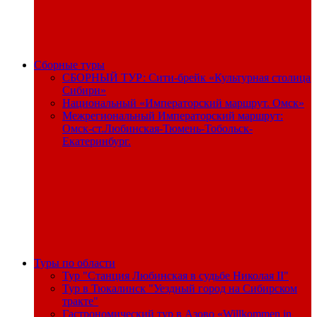
Сборные туры
СБОРНЫЙ ТУР: Сити-брейк «Культурная столица
Сибири»
Национальный «Императорский маршрут. Омск»
Межрегиональный Императорский маршрут:
Омск-ст.Любинская-Тюмень-Тобольск-
Екатеринбург.
Туры по области
Тур "Станция Любинская в судьбе Николая II"
Тур в Тюкалинск "Уездный город на Сибирском
тракте"
Гастрономический тур в Азово «Willkommen in