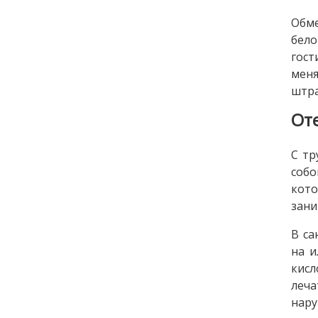
Обме
бело
гост
меня
штра
От
С тр
соб
кото
зани
В са
на и
кисл
леч
нару