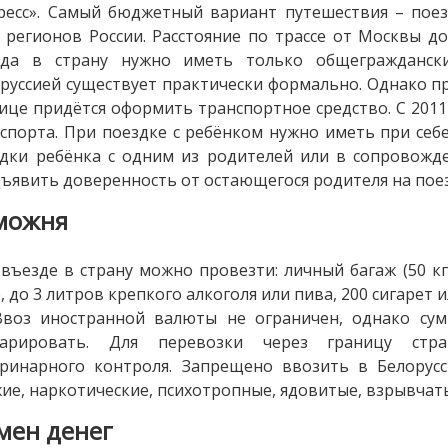
ресс». Самый бюджетный вариант путешествия – поез
 регионов России. Расстояние по трассе от Москвы д
зда в страну нужно иметь только общегражданск
руссией существует практически формально. Однако п
ице придётся оформить транспортное средство. С 2011
спорта. При поездке с ребёнком нужно иметь при себе
дки ребёнка с одним из родителей или в сопровожде
ъявить доверенность от остающегося родителя на поез
можня
въезде в страну можно провезти: личный багаж (50 кг
, до 3 литров крепкого алкоголя или пива, 200 сигарет
 Ввоз иностранной валюты не ограничен, однако су
ларировать. Для перевозки через границу стр
еринарного контроля. Запрещено ввозить в Белорус
ие, наркотические, психотропные, ядовитые, взрывчат
мен денег