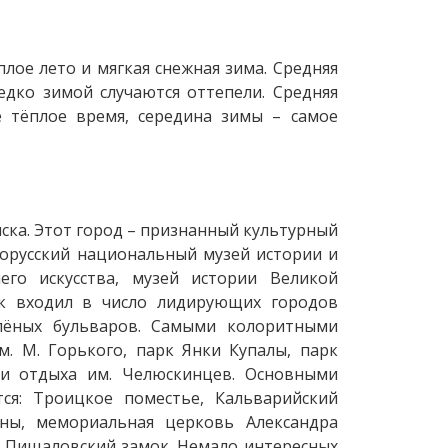
лое лето и мягкая снежная зима. Средняя
редко зимой случаются оттепели. Средняя
е тёплое время, середина зимы – самое
ска. Этот город – признанный культурный
лорусский национальный музей истории и
его искусства, музей истории Великой
к входил в число лидирующих городов
елёных бульваров. Самыми колоритными
. М. Горького, парк Янки Купалы, парк
 и отдыха им. Челюскинцев. Основными
ся: Троицкое поместье, Кальварийский
ны, мемориальная церковь Александра
, Пищаловский замок. Немало интересных