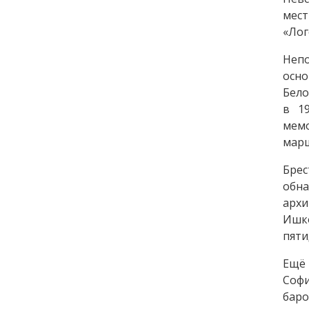
мес
«Лог
Непо
осно
Бело
в 1
мемо
мар
Бре
обн
архи
Ишко
пяти
Ещё 
Софи
бар