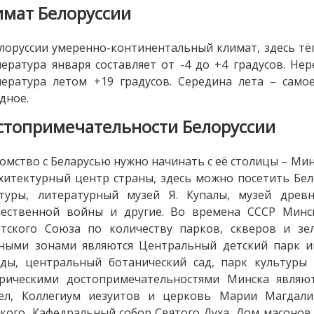
имат Белоруссии
лоруссии умеренно-континентальный климат, здесь тёп
ература января составляет от -4 до +4 градусов. Не
ература летом +19 градусов. Середина лета – само
дное.
стопримечательности Белоруссии
омство с Беларусью нужно начинать с её столицы – Мин
хитектурный центр страны, здесь можно посетить Бе
ьтуры, литературный музей Я. Купалы, музей древн
чественной войны и другие. Во времена СССР Минс
етского Союза по количеству парков, скверов и з
ными зонами являются Центральный детский парк им
еды, центральный ботанический сад, парк культуры
орическими достопримечательностями Минска являют
тел, Коллегиум иезуитов и церковь Марии Магдали
кого, Кафедральный собор Святого Духа, Дом масонов