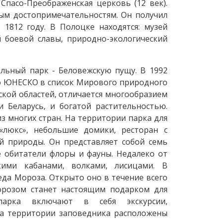
Спасо-Преображенская церковь (12 век).
ным достопримечательностям. Он получил
1812 году. В Полоцке находятся: музей
й боевой славы, природно-экологический
льный парк - Беловежскую пущу. В 1992
ю ЮНЕСКО в список Мирового природного
нской областей, отличается многообразием
 Беларусь, и богатой растительностью.
з многих стран. На территории парка для
«люкс», небольшие домики, ресторан с
й природы. Он представляет собой семь
е обитатели флоры и фауны. Недалеко от
кими кабанами, волками, лисицами. В
еда Мороза. Открыто оно в течение всего
орозом станет настоящим подарком для
парка включают в себя экскурсии,
а территории заповедника расположены