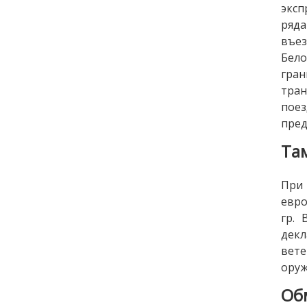
эксп
ряда
въе
Бело
гран
тран
поез
пред
Та
При 
евро
гр.
дек
вет
оруж
Об