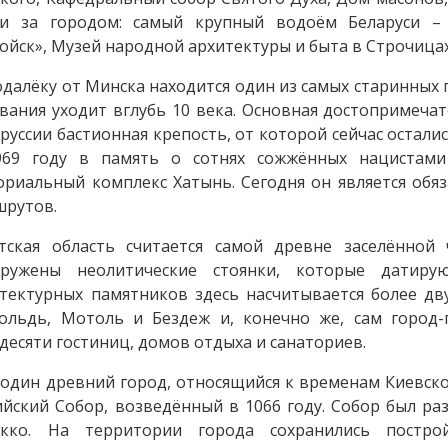
ти за городом: самый крупный водоём Беларуси –
ойск», Музей народной архитектуры и быта в Строчицах,
далёку от Минска находится один из самых старинных г
вания уходит вглубь 10 века. Основная достопримечат
руссии бастионная крепость, от которой сейчас остали
969 году в память о сотнях сожжённых нацистам
риальный комплекс Хатынь. Сегодня он является обя
шрутов.
стская область считается самой древне заселённой
аружены неолитические стоянки, которые датиру
тектурных памятников здесь насчитывается более дву
льдь, Мотоль и Бездеж и, конечно же, сам город-г
десяти гостиниц, домов отдыха и санаториев.
один древний город, относящийся к временам Киевско
йский Собор, возведённый в 1066 году. Собор был ра
окко. На территории города сохранились построй