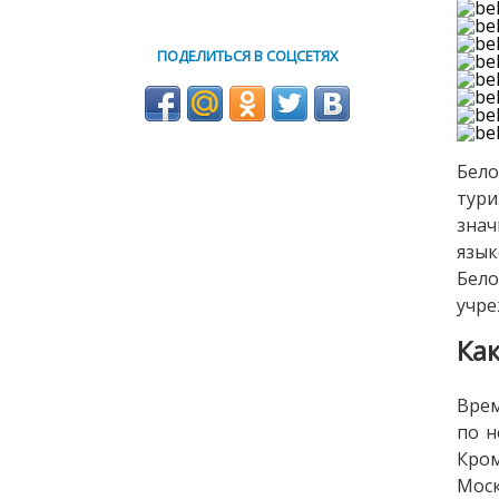
ПОДЕЛИТЬСЯ В СОЦСЕТЯХ
Бело
тури
знач
язык
Бело
учре
Ка
Врем
по н
Кром
Моск