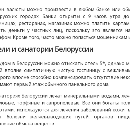
н валюты можно произвести в любом банке или обм
русских городах. Банки открыты с 9 часов утра до
иницах, ресторанах, магазинах можно платить картами
ть деньги у частных лиц, поскольку это является н
фом. Кроме того, часто можно попасться мошенникам 
ели и санатории Белоруссии
удом в Белоруссии можно отыскать отель 5*, однако м
ой вполне симпатичную чистую гостиницу с вежливы
рого вполне способно компенсировать отсутствие неко
мают первый этаж обычного панельного дома.
наториях Белоруссии лечат минеральными водами, леч
ловые, торфяные и сапропелевые. Все они богаты по
отами, используются для лечения заболеваний кожи,
ат болезни желчевыводящих путей, органов пище
шение обмена веществ.