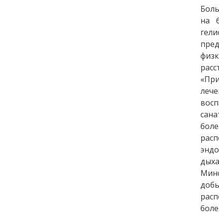
Боль
на 
гели
пред
физк
расс
«При
леч
восп
сана
бол
рас
энд
дыха
Мин
добы
расп
боле