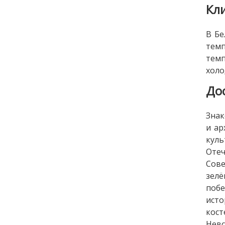
Кл
В Бе
темп
темп
холо
До
Знак
и ар
кул
Оте
Сов
зелё
поб
ист
кос
Невс