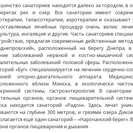
шинство санаториев находится далеко за городом, в от
берегах рек и озёр. Все санатории имеют совре
отерапии, талассотерапии, аэротерапии и оказывают 
оставляемых лечебных процедур очень велик: лече
ультура, ингаляция и другие. Часть санаториев специа
тройствах, предлагая современные действенные метод
днепровский», расположенный на берегу Днепра, в
ение заболеваний нервной и костно-мышечной сис
алительных заболеваний половой сферы. Расположенн
торий «Буг» специализируется на лечении сердечно-со
езней опорно-двигательного аппарата. Медицин
положенного вблизи Минска, в экологически чисто
окринной системы, гастроэнтерология. В санатори
тельных органов, органов пищеварительной систем
ска находится санаторий «Радон». Здесь лечат ун
ваются на глубине 300 метров, и грязями озера Дикое
олагается ещё один санаторий – «Нарочанский берег». 
зни органов пищеварения и дыхания.