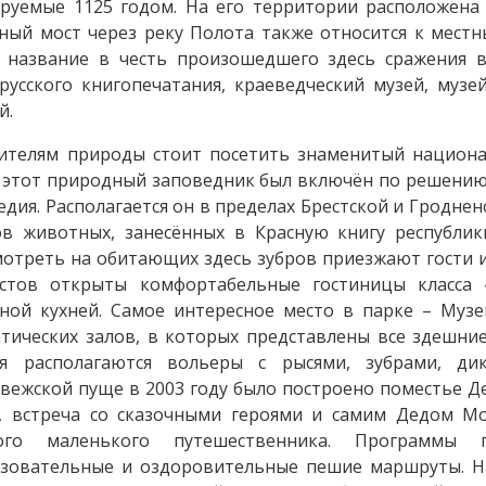
руемые 1125 годом. На его территории расположена 
ный мост через реку Полота также относится к мест
 название в честь произошедшего здесь сражения в 
русского книгопечатания, краеведческий музей, музе
й.
телям природы стоит посетить знаменитый национа
 этот природный заповедник был включён по решени
едия. Располагается он в пределах Брестской и Гродне
в животных, занесённых в Красную книгу республики
отреть на обитающих здесь зубров приезжают гости и
истов открыты комфортабельные гостиницы класса 
ной кухней. Самое интересное место в парке – Музе
тических залов, в которых представлены все здешни
ея располагаются вольеры с рысями, зубрами, ди
вежской пуще в 2003 году было построено поместье Д
а, встреча со сказочными героями и самим Дедом М
ого маленького путешественника. Программы 
азовательные и оздоровительные пешие маршруты. Н