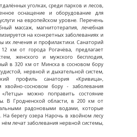
далённых уголках, среди парков и лесов,
менное оснащение и оборудование для
услуги на европейском уровне. Перечень
бный массаж, магнитотерапия, лечебная
лизируется на конкретных заболеваниях и
ы их лечения и профилактики. Санаторий
 12 км от города Рогачёва, предлагает
тем, женского и мужского бесплодия,
ый в 320 км от Минска в сосновом бору
судистой, нервной и дыхательной систем,
ский профиль санатория «Кривица»,
м хвойно-сосновом бору - заболевания
и «Летцы» можно поправить состояние
ы. В Гродненской области, в 200 км от
икальными радоновыми водами, которые
. На берегу озера Нарочь в хвойном лесу
В нём лечат заболевания нервной системы,