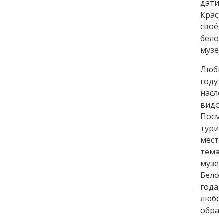
дати
Крас
своё
бело
музе
Люби
году
насл
видо
Посм
тур
мест
тема
муз
Бело
год
люб
обр