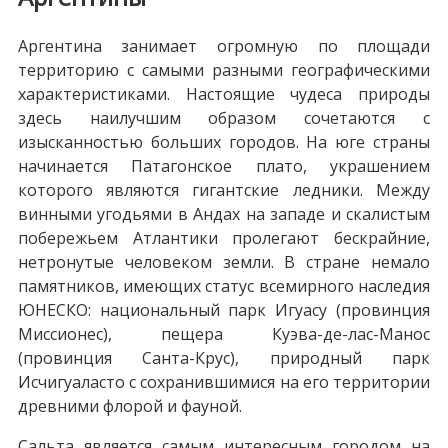
Аргентина занимает огромную по площади
территорию с самыми разными географическими
характеристиками. Настоящие чудеса природы
здесь наилучшим образом сочетаются с
изысканностью больших городов. На юге страны
начинается Патагонское плато, украшением
которого являются гигантские ледники. Между
винными угодьями в Андах на западе и скалистым
побережьем Атлантики пролегают бескрайние,
нетронутые человеком земли. В стране немало
памятников, имеющих статус всемирного наследия
ЮНЕСКО: национальный парк Игуасу (провинция
Миссионес), пещера Куэва-де-лас-Манос
(провинция Санта-Крус), природный парк
Исчигуаласто с сохранившимися на его территории
древними флорой и фауной.
Сальта является самым интересным городом на